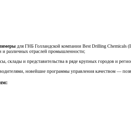
олимеры
для ГНБ Голландской компании Best Drilling Chemicals (
и и различных отраслей промышленности;
ы, склады и представительства в ряде крупных городов и регио
водителями, новейшие программы управления качеством — позв
им: