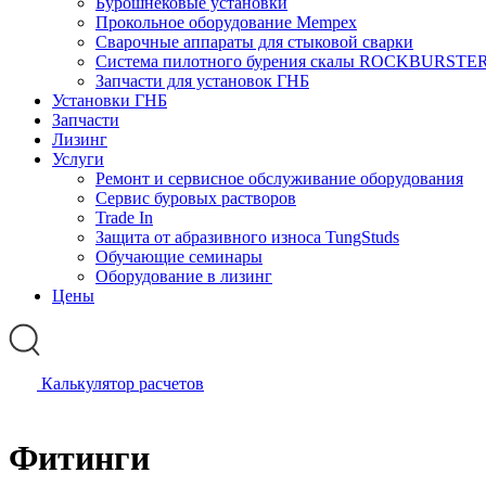
Бурошнековые установки
Прокольное оборудование Mempex
Сварочные аппараты для стыковой сварки
Система пилотного бурения скалы ROCKBURSTE
Запчасти для установок ГНБ
Установки ГНБ
Запчасти
Лизинг
Услуги
Ремонт и сервисное обслуживание оборудования
Сервис буровых растворов
Trade In
Защита от абразивного износа TungStuds
Обучающие семинары
Оборудование в лизинг
Цены
Калькулятор расчетов
Фитинги